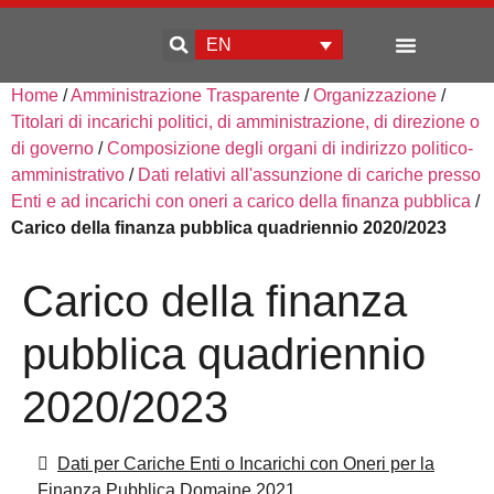
EN
Home
/
Amministrazione Trasparente
/
Organizzazione
/
Enterprise development
Titolari di incarichi politici, di amministrazione, di direzione o
di governo
/
Composizione degli organi di indirizzo politico-
amministrativo
/
Dati relativi all'assunzione di cariche presso
Enti e ad incarichi con oneri a carico della finanza pubblica
/
Carico della finanza pubblica quadriennio 2020/2023
Carico della finanza
pubblica quadriennio
2020/2023
Dati per Cariche Enti o Incarichi con Oneri per la
Finanza Pubblica Domaine 2021