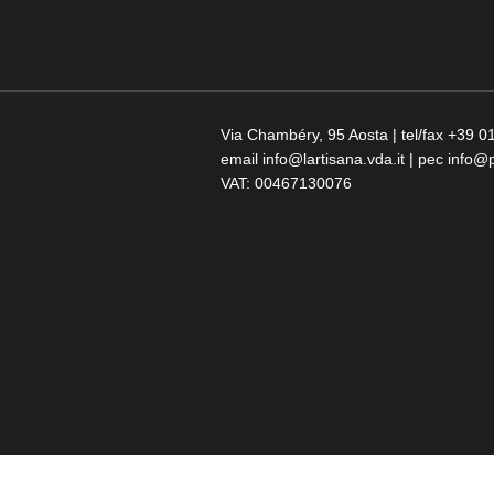
Via Chambéry, 95 Aosta | tel/fax +39
email info@lartisana.vda.it | pec info@p
VAT: 00467130076