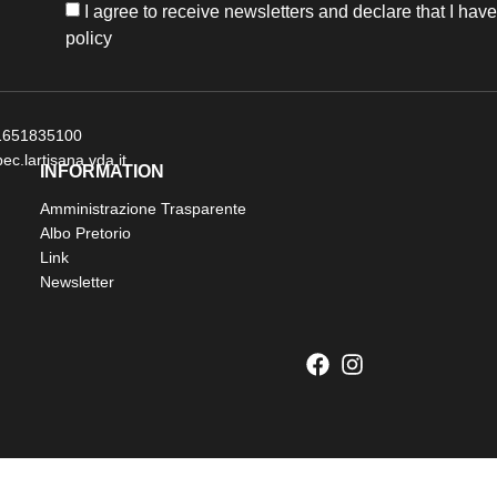
I agree to receive newsletters and declare that I hav
policy
 01651835100
ec.lartisana.vda.it
INFORMATION
Amministrazione Trasparente
Albo Pretorio
Link
Newsletter