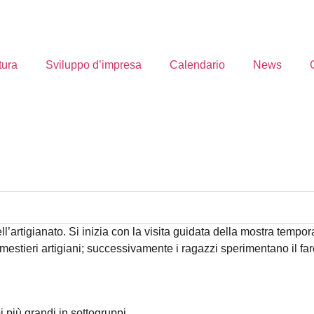
tura
Sviluppo d’impresa
Calendario
News
artigianato. Si inizia con la visita guidata della mostra tempo
mestieri artigiani; successivamente i ragazzi sperimentano il far
i più grandi in sottogruppi.