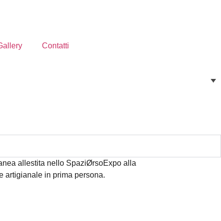
Gallery
Contatti
ranea allestita nello SpaziØrsoExpo alla
e artigianale in prima persona.