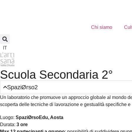
Chi siamo
Cul
IT
Scuola Secondaria 2°
SpaziØrso2
Un laboratorio che promuove un approccio globale al mondo dell’
scoperta delle tecniche di lavorazione e gestualità specifiche e 
Luogo:
SpaziØrsoEdu, Aosta
Durata:
3 ore
Max 12 partecipanti a gruppo
; possibilità di suddividere grupp