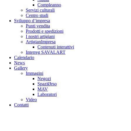
Compleanno
Servizi culturali
Centro studi
Sviluppo d’impresa
Punti vendita
Prodotti e spedizioni
I nostri artigiani
ArtigianImpresa
Contenuti interattivi
Interreg SAVALART
Calendario
News
Gallery
Immagini
Negozi
SpaziØrso
MAV
Laboratori
Video
Contatti