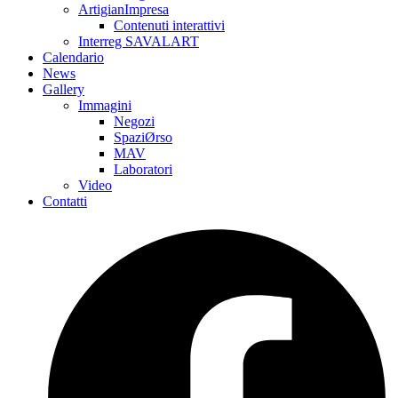
ArtigianImpresa
Contenuti interattivi
Interreg SAVALART
Calendario
News
Gallery
Immagini
Negozi
SpaziØrso
MAV
Laboratori
Video
Contatti