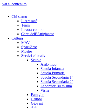
Vai al contenuto
Chi siamo
L’Artisanà
Team
Lavora con noi
Carta dell’Artigianato
Cultura
MAV
SpaziØrso
Mostre
Servizi educativi
Scuole
Asilo nido
Scuola Infanzia
Scuola Primaria
Scuola Secondaria 1°
Scuola Secondaria 2°
Laboratori su misura
Visite
Famiglie
Gruppi
Giovani
Adulti