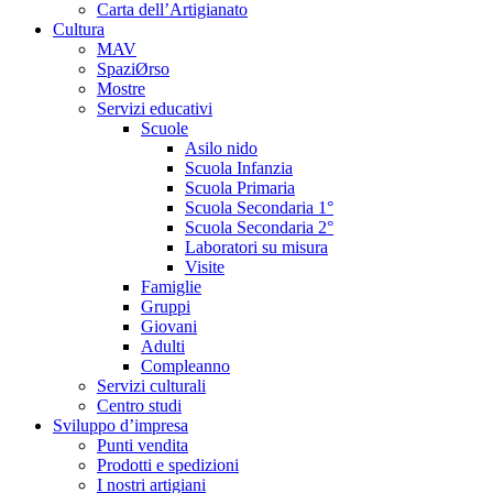
Carta dell’Artigianato
Cultura
MAV
SpaziØrso
Mostre
Servizi educativi
Scuole
Asilo nido
Scuola Infanzia
Scuola Primaria
Scuola Secondaria 1°
Scuola Secondaria 2°
Laboratori su misura
Visite
Famiglie
Gruppi
Giovani
Adulti
Compleanno
Servizi culturali
Centro studi
Sviluppo d’impresa
Punti vendita
Prodotti e spedizioni
I nostri artigiani