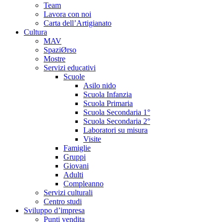
Team
Lavora con noi
Carta dell’Artigianato
Cultura
MAV
SpaziØrso
Mostre
Servizi educativi
Scuole
Asilo nido
Scuola Infanzia
Scuola Primaria
Scuola Secondaria 1°
Scuola Secondaria 2°
Laboratori su misura
Visite
Famiglie
Gruppi
Giovani
Adulti
Compleanno
Servizi culturali
Centro studi
Sviluppo d’impresa
Punti vendita