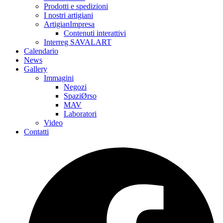
Prodotti e spedizioni
I nostri artigiani
ArtigianImpresa
Contenuti interattivi
Interreg SAVALART
Calendario
News
Gallery
Immagini
Negozi
SpaziØrso
MAV
Laboratori
Video
Contatti