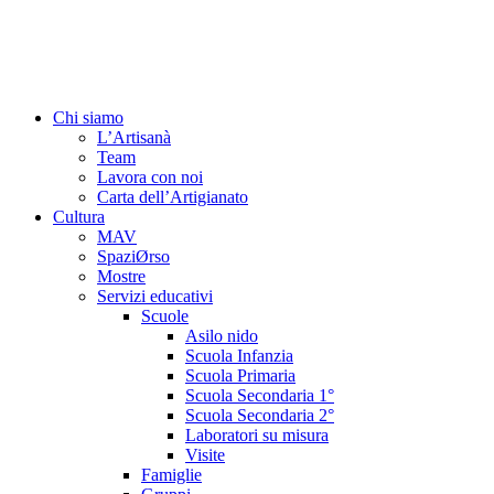
Vai
al
contenuto
Chi siamo
L’Artisanà
Team
Lavora con noi
Carta dell’Artigianato
Cultura
MAV
SpaziØrso
Mostre
Servizi educativi
Scuole
Asilo nido
Scuola Infanzia
Scuola Primaria
Scuola Secondaria 1°
Scuola Secondaria 2°
Laboratori su misura
Visite
Famiglie