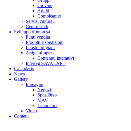
Gruppi
Giovani
Adulti
Compleanno
Servizi culturali
Centro studi
Sviluppo d’impresa
Punti vendita
Prodotti e spedizioni
I nostri artigiani
ArtigianImpresa
Contenuti interattivi
Interreg SAVALART
Calendario
News
Gallery
Immagini
Negozi
SpaziØrso
MAV
Laboratori
Video
Contatti