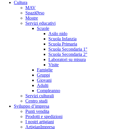
Cultura
MAV
SpaziØrso
Mostre
Servizi educativi
Scuole
Asilo nido
Scuola Infanzia
Scuola Primaria
Scuola Secondaria 1°
Scuola Secondaria 2°
Laboratori su misura
Visite
Famiglie
Gruppi
Giovani
Adulti
Compleanno
Servizi culturali
Centro studi
Sviluppo d’impresa
Punti vendita
Prodotti e spedizioni
I nostri artigiani
ArtigianImpresa