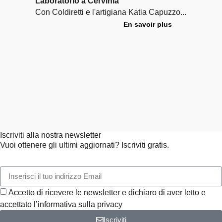
Laboratorio a Cervinia
Wor
adul
Con Coldiretti e l'artigiana Katia Capuzzo...
Un w
En savoir plus
dive
del 
Iscriviti alla nostra newsletter
Vuoi ottenere gli ultimi aggiornati? Iscriviti gratis.
Accetto di ricevere le newsletter e dichiaro di aver letto e
accettato l’informativa sulla privacy
Iscriviti