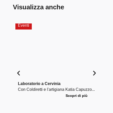
Visualizza anche
Eventi
Labo
Laboratorio a Cervinia
Wor
adul
Con Coldiretti e l'artigiana Katia Capuzzo...
Un w
Scopri di più
dive
del 