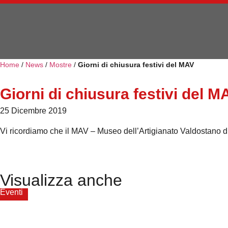
Home
/
News
/
Mostre
/
Giorni di chiusura festivi del MAV
Giorni di chiusura festivi del M
25 Dicembre 2019
Vi ricordiamo che il MAV – Museo dell’Artigianato Valdostano di
Visualizza anche
Eventi