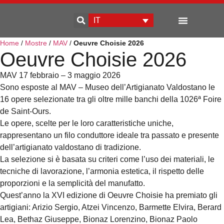
IT
Home
/
Mostre
/
MAV
/
Oeuvre Choisie 2026
Sviluppo d’impresa
Oeuvre Choisie 2026
MAV 17 febbraio – 3 maggio 2026
Sono esposte al MAV – Museo dell’Artigianato Valdostano le
16 opere selezionate tra gli oltre mille banchi della 1026ª Foire
de Saint-Ours.
Le opere, scelte per le loro caratteristiche uniche,
rappresentano un filo conduttore ideale tra passato e presente
dell’artigianato valdostano di tradizione.
La selezione si è basata su criteri come l’uso dei materiali, le
tecniche di lavorazione, l’armonia estetica, il rispetto delle
proporzioni e la semplicità del manufatto.
Quest’anno la XVI edizione di Oeuvre Choisie ha premiato gli
artigiani: Arizio Sergio, Atzei Vincenzo, Barmette Elvira, Berard
Lea, Bethaz Giuseppe, Bionaz Lorenzino, Bionaz Paolo