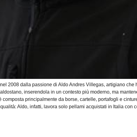
nel 2008 dalla passione di Aldo Andres Villegas, artigiano che ha
io valdostano, inserendola in un contesto più moderno, ma manten
 composta principalmente da borse, cartelle, portafogli e cinture
a qualità: Aldo, infatti, lavora solo pellami acquistati in Italia c