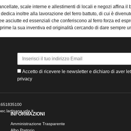
cancellate, scale interne e allestimenti di locali e negozi affina i
i dedica inoltre alla lavorazione del ferro battuto, di cui è dive
inee asciutte ed essenziali che conferiscono al ferro forza ed espr
prime la sua inventiva ed originalità cercando di dare sempre u
Accetto di ricevere le newsletter e dichiaro di aver let
privacy
 01651835100
ec.lartisana.vda.it
INFORMAZIONI
Amministrazione Trasparente
Albo Pretorio