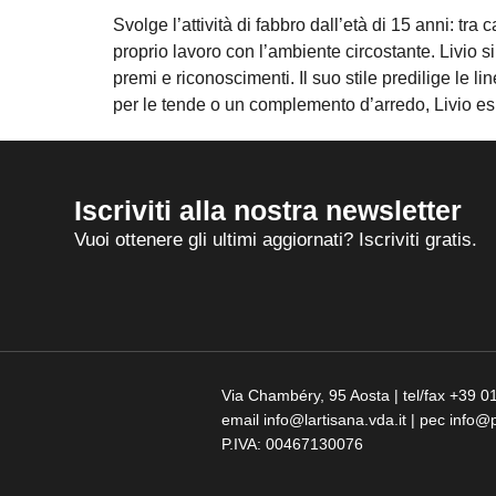
Svolge l’attività di fabbro dall’età di 15 anni: tra 
proprio lavoro con l’ambiente circostante. Livio s
premi e riconoscimenti. Il suo stile predilige le l
per le tende o un complemento d’arredo, Livio es
Iscriviti alla nostra newsletter
Vuoi ottenere gli ultimi aggiornati? Iscriviti gratis.
Via Chambéry, 95 Aosta | tel/fax +39
email info@lartisana.vda.it | pec info@p
P.IVA: 00467130076