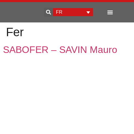
FR
Qui sommes-nous
Développement d’entreprise
Fer
SABOFER – SAVIN Mauro