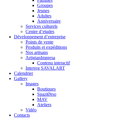
Familles
Groupes
Jeunes
Adultes
Anniversaire
Services culturels
Centre d’etudes
Développement d’entreprise
Points de vente
Produits et expéditions
Nos artisans
ArtigianImpresa
Contenu interactif
Interreg SAVALART
Calendrier
Gallery
Images
Boutiques
SpaziØrso
MAV
Ateliers
Vidéo
Contacts