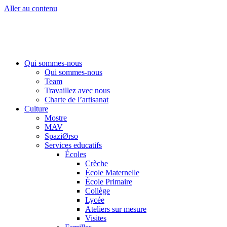
Aller au contenu
Qui sommes-nous
Qui sommes-nous
Team
Travaillez avec nous
Charte de l’artisanat
Culture
Mostre
MAV
SpaziØrso
Services educatifs
Écoles
Crèche
École Maternelle
École Primaire
Collège
Lycée
Ateliers sur mesure
Visites