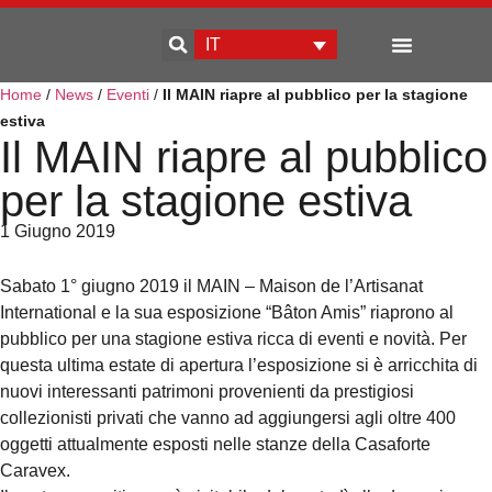
IT
Home
/
News
/
Eventi
/
Il MAIN riapre al pubblico per la stagione
Sviluppo d’impresa
estiva
Il MAIN riapre al pubblico
per la stagione estiva
1 Giugno 2019
Sabato 1° giugno 2019 il MAIN – Maison de l’Artisanat
International e la sua esposizione “Bâton Amis” riaprono al
pubblico per una stagione estiva ricca di eventi e novità. Per
questa ultima estate di apertura l’esposizione si è arricchita di
nuovi interessanti patrimoni provenienti da prestigiosi
collezionisti privati che vanno ad aggiungersi agli oltre 400
oggetti attualmente esposti nelle stanze della Casaforte
Caravex.