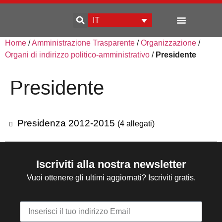
IT
Home
/
Amministrazione Trasparente
/
Organizzazione
/
Sviluppo d’impresa
Organi di indirizzo politico-amministrativo
/
Presidente
Presidente
Presidenza 2012-2015
(4 allegati)
Iscriviti alla nostra newsletter
Vuoi ottenere gli ultimi aggiornati? Iscriviti gratis.