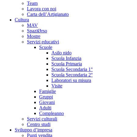
Team
Lavora con noi
Carta dell’Artigianato
Cultura
MAV
SpaziØrso
Mostre
Servizi educativi
Scuole
Asilo nido
Scuola Infanzia
Scuola Primaria
Scuola Secondaria 1°
Scuola Secondaria 2°
Laboratori su misura
Visite
Famiglie
Gruppi
Giovani
Adulti
Compleanno
Servizi culturali
Centro studi
Sviluppo d’impresa
Punti vendita