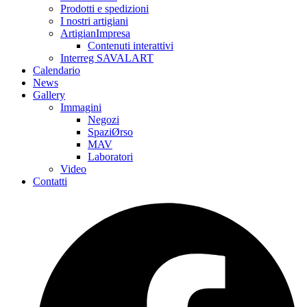
Prodotti e spedizioni
I nostri artigiani
ArtigianImpresa
Contenuti interattivi
Interreg SAVALART
Calendario
News
Gallery
Immagini
Negozi
SpaziØrso
MAV
Laboratori
Video
Contatti