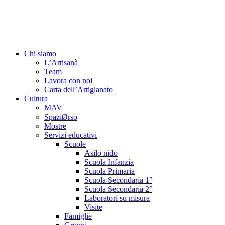
Vai
al
contenuto
Chi siamo
L’Artisanà
Team
Lavora con noi
Carta dell’Artigianato
Cultura
MAV
SpaziØrso
Mostre
Servizi educativi
Scuole
Asilo nido
Scuola Infanzia
Scuola Primaria
Scuola Secondaria 1°
Scuola Secondaria 2°
Laboratori su misura
Visite
Famiglie