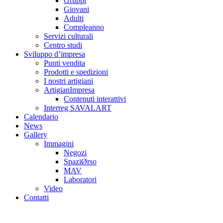
Gruppi
Giovani
Adulti
Compleanno
Servizi culturali
Centro studi
Sviluppo d’impresa
Punti vendita
Prodotti e spedizioni
I nostri artigiani
ArtigianImpresa
Contenuti interattivi
Interreg SAVALART
Calendario
News
Gallery
Immagini
Negozi
SpaziØrso
MAV
Laboratori
Video
Contatti