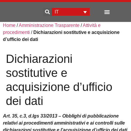
IT
Home
/
Amministrazione Trasparente
/
Attività e
Sviluppo d’impresa
procedimenti
/
Dichiarazioni sostitutive e acquisizione
d’ufficio dei dati
Dichiarazioni
sostitutive e
acquisizione d’ufficio
dei dati
Art. 35, c.3, d.lgs 33/2013 – Obblighi di pubblicazione
relativi ai procedimenti amministrativi e ai controlli sulle
dichiarazioni sostitutive e l’acquisizione d’ufficio dei dati