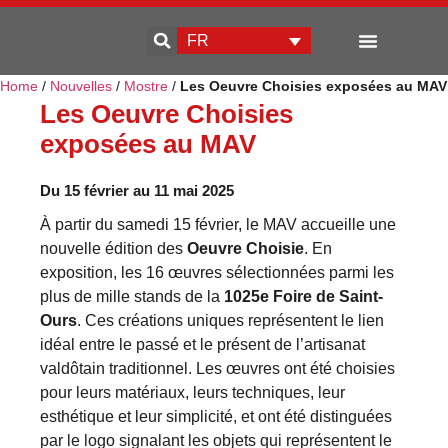
FR
Home
/
Nouvelles
/
Mostre
/
Les Oeuvre Choisies exposées au MAV
Qui sommes-nous
Développement d’entreprise
Les Oeuvre Choisies
exposées au MAV
Du 15 février au 11 mai 2025
À partir du samedi 15 février, le MAV accueille une
nouvelle édition des
Oeuvre Choisie
. En
exposition, les 16 œuvres sélectionnées parmi les
plus de mille stands de la
1025e Foire de Saint-
Ours
. Ces créations uniques représentent le lien
idéal entre le passé et le présent de l’artisanat
valdôtain traditionnel. Les œuvres ont été choisies
pour leurs matériaux, leurs techniques, leur
esthétique et leur simplicité, et ont été distinguées
par le logo signalant les objets qui représentent le