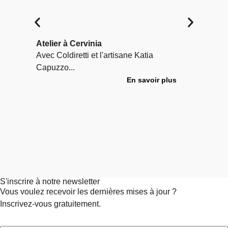
Atelier à Cervinia
Atel
Avec Coldiretti et l'artisane Katia
Un a
Capuzzo...
diff
trava
En savoir plus
S'inscrire à notre newsletter
Vous voulez recevoir les dernières mises à jour ?
Inscrivez-vous gratuitement.