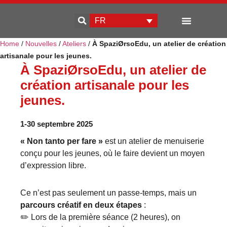
FR
Home
/
Nouvelles
/
Ateliers
/
À SpaziØrsoEdu, un atelier de création
Qui sommes-nous
Développement d’entreprise
artisanale pour les jeunes.
À SpaziØrsoEdu, un atelier de
création artisanale pour les
jeunes.
1-30 septembre 2025
« Non tanto per fare »
est un atelier de menuiserie
conçu pour les jeunes, où le faire devient un moyen
d’expression libre.
Ce n’est pas seulement un passe-temps, mais un
parcours créatif en deux étapes
:
✏️ Lors de la première séance (2 heures), on