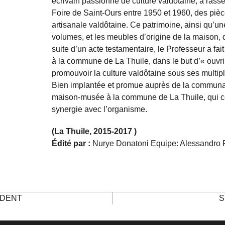
écrivain passionné de culture valdôtaine, a rasse
Foire de Saint-Ours entre 1950 et 1960, des piè
artisanale valdôtaine. Ce patrimoine, ainsi qu’un
volumes, et les meubles d’origine de la maison, d
suite d’un acte testamentaire, le Professeur a fai
à la commune de La Thuile, dans le but d’« ouvr
promouvoir la culture valdôtaine sous ses multip
Bien implantée et promue auprès de la communaut
maison-musée à la commune de La Thuile, qui co
synergie avec l’organisme.
(La Thuile, 2015-2017 )
Édité par :
Nurye Donatoni Equipe: Alessandro Fo
DENT
S