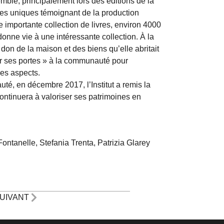
mblé, principalement lors des éditions de la
ces uniques témoignant de la production
e importante collection de livres, environ 4000
onne vie à une intéressante collection. À la
t don de la maison et des biens qu’elle abritait
ir ses portes » à la communauté pour
les aspects.
é, en décembre 2017, l’Institut a remis la
ntinuera à valoriser ses patrimoines en
ntanelle, Stefania Trenta, Patrizia Glarey
UIVANT