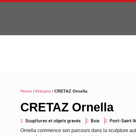
Home
/
Artisans
/
CRETAZ Ornella
CRETAZ Ornella
Scupltures et objets gravés
Bois
Pont-Saint-M
Ornella commence son parcours dans la sculpture auto