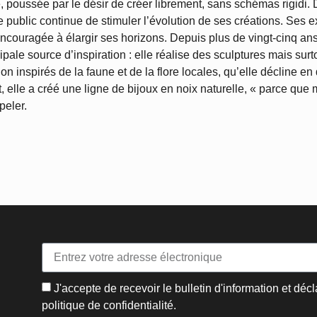
sée par le désir de créer librement, sans schémas rigidi. Depuis 1999, elle
 le public continue de stimuler l’évolution de ses créations. Ses
zons. Depuis plus de vingt-cinq ans, cependant, c’est
ipale source d’inspiration : elle réalise des sculptures mais surt
on inspirés de la faune et de la flore locales, qu’elle décline 
 elle a créé une ligne de bijoux en noix naturelle, « parce que
peler.
J'accepte de recevoir le bulletin d'information et décl
politique de confidentialité.