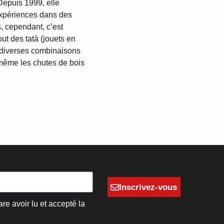
 expériences dans des
out des tatà (jouets en
en diverses combinaisons
 même les chutes de bois
Inscrivez-vous
are avoir lu et accepté la