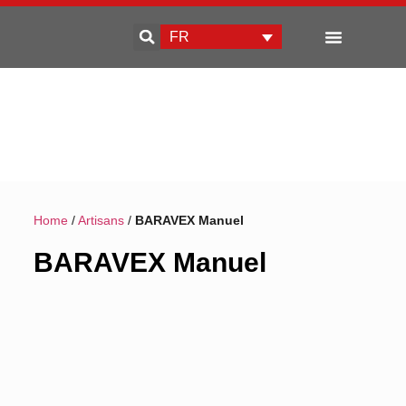
FR
Qui sommes-nous
Développement d’entreprise
Home
/
Artisans
/
BARAVEX Manuel
BARAVEX Manuel