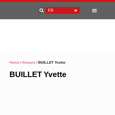
FR
Qui sommes-nous
Développement d’entreprise
Home
/
Artisans
/
BUILLET Yvette
BUILLET Yvette