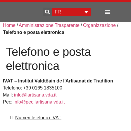
FR
Home
/
Amministrazione Trasparente
/
Organizzazione
/
Qui sommes-nous
Développement d’entreprise
Telefono e posta elettronica
Telefono e posta
elettronica
IVAT – Institut Valdtôain de l’Artisanat de Tradition
Telefono: +39 0165 1835100
Mail:
info@lartisana.vda.it
Pec:
info@pec.lartisana.vda.it
Numeri telefonici IVAT