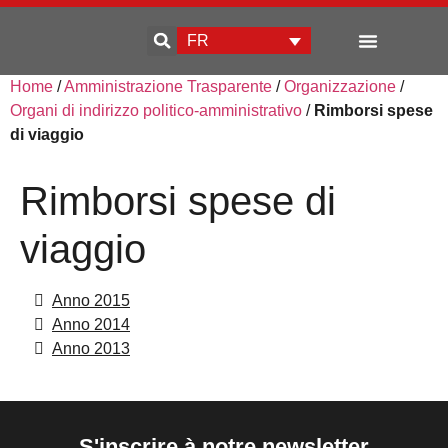
FR
Home
/
Amministrazione Trasparente
/
Organizzazione
/
Qui sommes-nous
Développement d’entreprise
Organi di indirizzo politico-amministrativo
/
Rimborsi spese
di viaggio
Rimborsi spese di
viaggio
Anno 2015
Anno 2014
Anno 2013
S'inscrire à notre newsletter