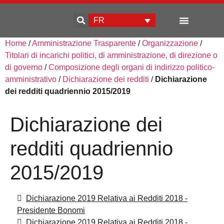
FR
Home
/
Amministrazione Trasparente
/
Organizzazione
/
Qui sommes-nous
Développement d’entreprise
Titolari di incarichi politici, di amministrazione, di direzione o
di governo
/
Composizione degli organi di indirizzo politico-
amministrativo
/
Dichiarazione dei redditi
/
Dichiarazione
dei redditi quadriennio 2015/2019
Dichiarazione dei
redditi quadriennio
2015/2019
Dichiarazione 2019 Relativa ai Redditi 2018 -
Presidente Bonomi
Dichiarazione 2019 Relativa ai Redditi 2018 -