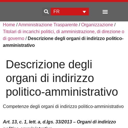
FR
Home
/
Amministrazione Trasparente
/
Organizzazione
/
Qui sommes-nous
Développement d’entreprise
Titolari di incarichi politici, di amministrazione, di direzione o
di governo
/
Descrizione degli organi di indirizzo politico-
amministrativo
Descrizione degli
organi di indirizzo
politico-amministrativo
Competenze degli organi di indirizzo politico-amministrativo
Art. 13, c. 1, lett. a, d.lgs. 33/2013 – Organi di indirizzo