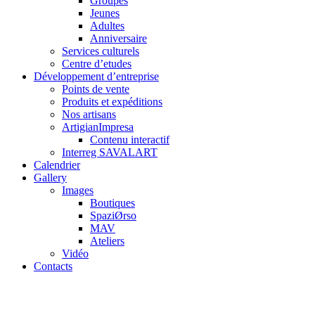
Groupes
Jeunes
Adultes
Anniversaire
Services culturels
Centre d’etudes
Développement d’entreprise
Points de vente
Produits et expéditions
Nos artisans
ArtigianImpresa
Contenu interactif
Interreg SAVALART
Calendrier
Gallery
Images
Boutiques
SpaziØrso
MAV
Ateliers
Vidéo
Contacts