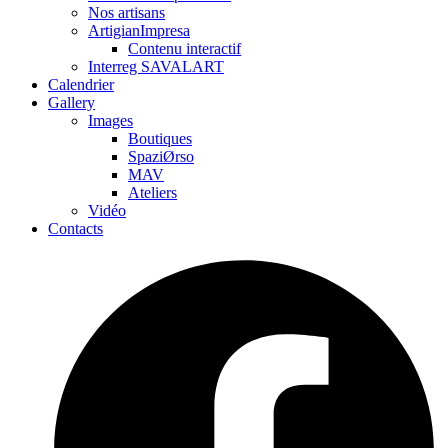
Nos artisans
ArtigianImpresa
Contenu interactif
Interreg SAVALART
Calendrier
Gallery
Images
Boutiques
SpaziØrso
MAV
Ateliers
Vidéo
Contacts