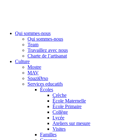
Aller
au
contenu
Qui sommes-nous
Qui sommes-nous
Team
Travaillez avec nous
Charte de l’artisanat
Culture
Mostre
MAV
SpaziØrso
Services educatifs
Écoles
Crèche
École Maternelle
École Primaire
Collège
Lycée
Ateliers sur mesure
Visites
Familles