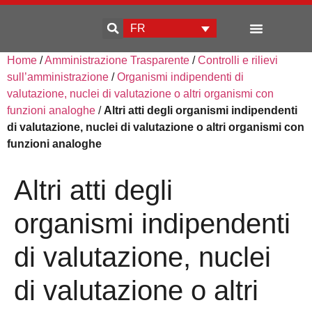
FR
Home
/
Amministrazione Trasparente
/
Controlli e rilievi
Qui sommes-nous
Développement d’entreprise
sull’amministrazione
/
Organismi indipendenti di
valutazione, nuclei di valutazione o altri organismi con
funzioni analoghe
/
Altri atti degli organismi indipendenti
di valutazione, nuclei di valutazione o altri organismi con
funzioni analoghe
Altri atti degli
organismi indipendenti
di valutazione, nuclei
di valutazione o altri